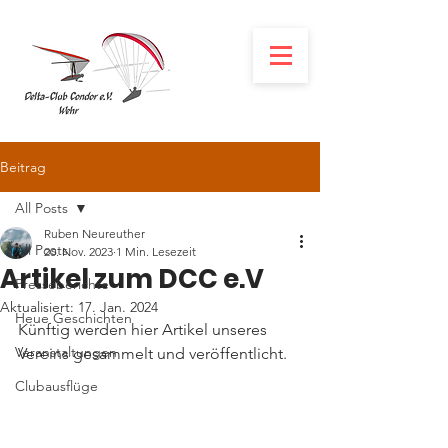
Beitrag
All Posts
Ruben Neureuther
All Posts
20. Nov. 2023
1 Min. Lesezeit
Artikel zum DCC e.V
Presseberichte
Aktualisiert:
17. Jan. 2024
Heue Geschichten
Künftig werden hier Artikel unseres 
Veranstaltungen
Vereins gesammelt und veröffentlicht.
Clubausflüge