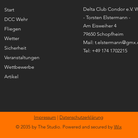
Delta Club Condor e.V. 
Start
- Torsten Elstermann -
DCC Wehr
Am Eisweiher 4
Fliegen
79650 Schopfheim
Wetter
Mail: t.elstermann@gmx.
Sicherheit
Tel: +49 174 1702215
Veranstaltungen
Wettbewerbe
Artikel
Impressum
|
Datenschutzerklärung
© 2035 by The Studio. Powered and secured by
Wix