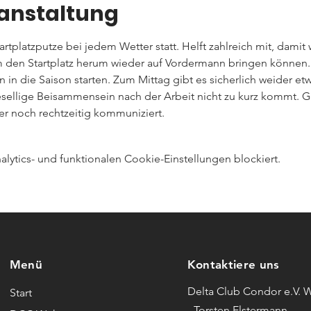
ranstaltung
artplatzputze bei jedem Wetter statt. Helft zahlreich mit, damit 
 den Startplatz herum wieder auf Vordermann bringen können.
en in die Saison starten. Zum Mittag gibt es sicherlich weider 
esellige Beisammensein nach der Arbeit nicht zu kurz kommt. G
er noch rechtzeitig kommuniziert.
ytics- und funktionalen Cookie-Einstellungen blockiert.
Menü
Kontaktiere uns
Delta Club Condor e.V. 
Start
- Torsten Elstermann -