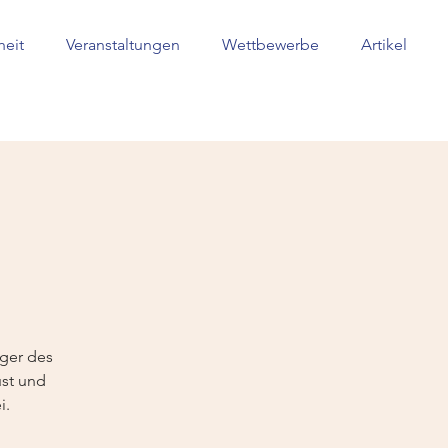
heit
Veranstaltungen
Wettbewerbe
Artikel
)
eger des
ust und
i.