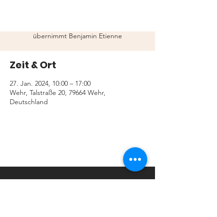
Auch in 2024 wird es wieder ein
Retterwerfen und packen in der Turhalle
Wehr angeboten. Die Organsisation
übernimmt Benjamin Etienne
Zeit & Ort
27. Jan. 2024, 10:00 – 17:00
Wehr, Talstraße 20, 79664 Wehr,
Deutschland
Kontaktiere uns
Delta Club Condor e.V. Wehr
- Torsten Elstermann -