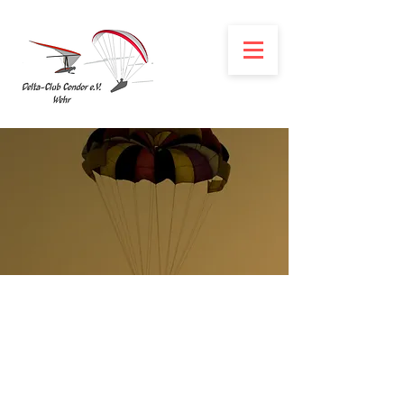
Retter werfen &
packen
Sa., 27. Jan.
  |  
Wehr